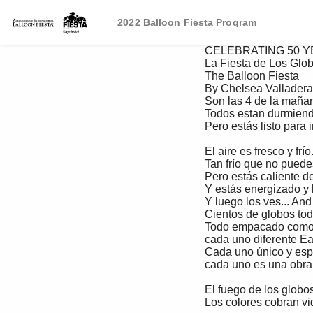
2022 Balloon Fiesta Program
 CELEBRATING 50 YEARS

 La Fiesta de Los Globos 

 The Balloon Fiesta 

 By Chelsea Valladeras

 Son las 4 de la mañana It is 4 in the morning

 Todos estan durmiendo Everyone is asleep

 Pero estás listo para ir a la fiesta del globo. But you’re up to go to the balloon fiesta

 El aire es fresco y frío. The air is fresh and cold

 Tan frío que no puedes sentir tu cara So cold you can’t feel your face

 Pero estás caliente de emoción But you are hot with excitement

 Y estás energizado y listo para ver los globos. And you are energized and ready to see the balloons

 Y luego los ves... And then you see them…

 Cientos de globos todos juntos Hundreds of balloons all together

 Todo empacado como sardinas All packed like sardines

 cada uno diferente Each one different

 Cada uno único y especial. Each one unique and special

 cada uno es una obra de arte Each one is a work of art

 El fuego de los globos ilumina el cielo oscuro. The fire from the balloons brightens the dark sky

 Los colores cobran vida bajo el fuego. The colors come to life under the fire
