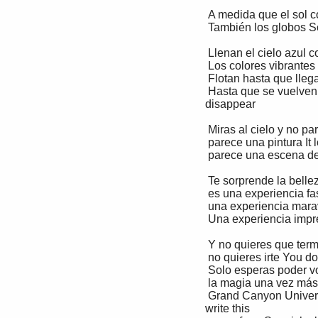
 A medida que el sol comienza a salir, As the sun begins to rise,

 También los globos So do the balloons

 Llenan el cielo azul como estrellas en la noche They fill the blue sky like stars at night

 Los colores vibrantes parecen confeti en el cielo. The vibrant colors look like confetti in the sky 

 Flotan hasta que llegan tan lejos They float until they get so far away

 Hasta que se vuelven tan pequeños que casi desaparecen. Until they become so small they almost 
disappear

 Miras al cielo y no parece real You look at the sky and it doesn’t look real

 parece una pintura It looks like a painting

 parece una escena de una pelicula It looks like a scene from a movie

 Te sorprende la belleza de los globos. You are amazed at the beauty of the balloons

 es una experiencia fascinante It’s a fascinating experience

 una experiencia maravillosa A marvelous experience

 Una experiencia impresionante An impressive experience

 Y no quieres que termine And you don’t want it to end

 no quieres irte You don’t want to leave

 Solo esperas poder volver para experimentar You just hope that you can come back again to 

 la magia una vez más. experience the magic one more time

 Grand Canyon University student Chelsea Valladeres’ annual trips to the Balloon Fiesta inspired her to 
write this 
